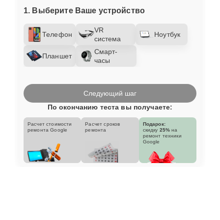
1. Выберите Ваше устройство
VR
Телефон
Ноутбук
система
Смарт-
Планшет
часы
Следующий шаг
По окончанию теста вы получаете:
Расчет стоимости
Расчет сроков
Подарок:
ремонта Google
ремонта
скидку
25%
на
ремонт техники
Google