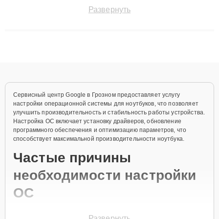
точноdiagnostikировать поломки и восстанавливать технику с
Развернуть
сохранением гарантии до 3 лет. Наши мастера решают
сложные случаи: от замены матриц и материнских плат до
ремонта после залития и восстановления данных. Благодаря
высокой квалификации и ответственному подходу клиенты
получают быстрый, качественный ремонт и понятные
объяснения по результатам диагностики.
Сервисный центр Google в Грозном предоставляет услугу
настройки операционной системы для ноутбуков, что позволяет
улучшить производительность и стабильность работы устройства.
Настройка ОС включает установку драйверов, обновление
программного обеспечения и оптимизацию параметров, что
способствует максимальной производительности ноутбука.
Частые причины
необходимости настройки
ОС
Ошибки в работе операционной системы.
Развернуть