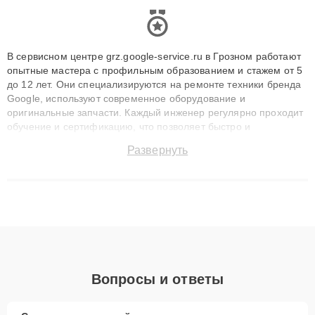
В сервисном центре grz.google-service.ru в Грозном работают
опытные мастера с профильным образованием и стажем от 5
до 12 лет. Они специализируются на ремонте техники бренда
Google, используют современное оборудование и
оригинальные запчасти. Каждый инженер регулярно проходит
обучение и сертификацию, что позволяет быстро и
точноdiagnostikировать поломки и восстанавливать технику с
Развернуть
сохранением гарантии до 3 лет. Наши мастера решают
сложные случаи: от замены матриц и материнских плат до
ремонта после залития и восстановления данных. Благодаря
высокой квалификации и ответственному подходу клиенты
получают быстрый, качественный ремонт и понятные
объяснения по результатам диагностики.
Вопросы и ответы