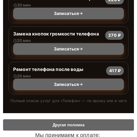
30 мин
Записаться
Замена кнопок громкости телефона
270 ₽
20 мин
Записаться
Ремонт телефона после воды
417 ₽
20 мин
Записаться
Полный список услуг для «
Телефон
» — по звонку или в чате
Другая поломка
Мы принимаем к оплате: