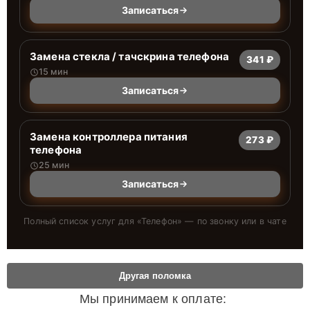
Записаться
Замена стекла / тачскрина телефона
341 ₽
15 мин
Записаться
Замена контроллера питания
273 ₽
телефона
25 мин
Записаться
Полный список услуг для «
Телефон
» — по звонку или в чате
Другая поломка
Мы принимаем к оплате: