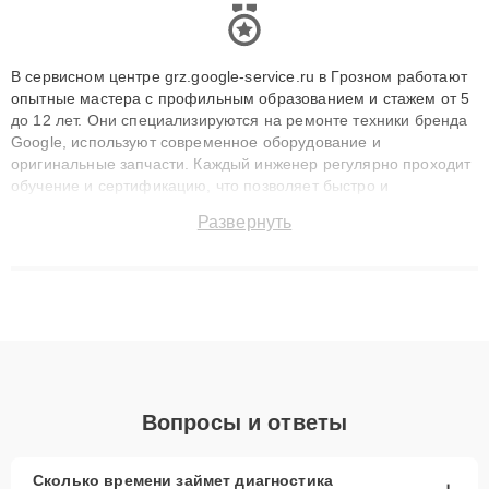
В сервисном центре grz.google-service.ru в Грозном работают
опытные мастера с профильным образованием и стажем от 5
до 12 лет. Они специализируются на ремонте техники бренда
Google, используют современное оборудование и
оригинальные запчасти. Каждый инженер регулярно проходит
обучение и сертификацию, что позволяет быстро и
точноdiagnostikировать поломки и восстанавливать технику с
Развернуть
сохранением гарантии до 3 лет. Наши мастера решают
сложные случаи: от замены матриц и материнских плат до
ремонта после залития и восстановления данных. Благодаря
высокой квалификации и ответственному подходу клиенты
получают быстрый, качественный ремонт и понятные
объяснения по результатам диагностики.
Вопросы и ответы
Сколько времени займет диагностика