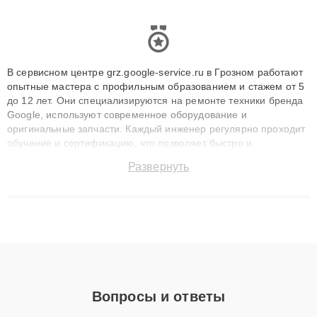
В сервисном центре grz.google-service.ru в Грозном работают
опытные мастера с профильным образованием и стажем от 5
до 12 лет. Они специализируются на ремонте техники бренда
Google, используют современное оборудование и
оригинальные запчасти. Каждый инженер регулярно проходит
обучение и сертификацию, что позволяет быстро и
точноdiagnostikировать поломки и восстанавливать технику с
Развернуть
сохранением гарантии до 3 лет. Наши мастера решают
сложные случаи: от замены матриц и материнских плат до
ремонта после залития и восстановления данных. Благодаря
высокой квалификации и ответственному подходу клиенты
получают быстрый, качественный ремонт и понятные
объяснения по результатам диагностики.
Вопросы и ответы