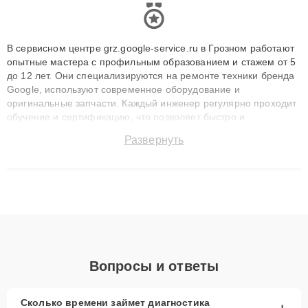
В сервисном центре grz.google-service.ru в Грозном работают
опытные мастера с профильным образованием и стажем от 5
до 12 лет. Они специализируются на ремонте техники бренда
Google, используют современное оборудование и
оригинальные запчасти. Каждый инженер регулярно проходит
обучение и сертификацию, что позволяет быстро и
точноdiagnostikировать поломки и восстанавливать технику с
Развернуть
сохранением гарантии до 3 лет. Наши мастера решают
сложные случаи: от замены матриц и материнских плат до
ремонта после залития и восстановления данных. Благодаря
высокой квалификации и ответственному подходу клиенты
получают быстрый, качественный ремонт и понятные
объяснения по результатам диагностики.
Вопросы и ответы
Сколько времени займет диагностика