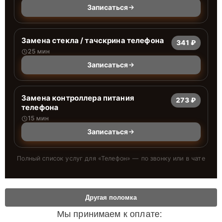
Записаться
Замена стекла / тачскрина телефона
341 ₽
25 мин
Записаться
Замена контроллера питания
273 ₽
телефона
15 мин
Записаться
Полный список услуг для «
Телефон
» — по звонку или в чате
Другая поломка
Мы принимаем к оплате: