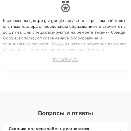
В сервисном центре grz.google-service.ru в Грозном работают
опытные мастера с профильным образованием и стажем от 5
до 12 лет. Они специализируются на ремонте техники бренда
Google, используют современное оборудование и
оригинальные запчасти. Каждый инженер регулярно проходит
обучение и сертификацию, что позволяет быстро и
точноdiagnostikировать поломки и восстанавливать технику с
Развернуть
сохранением гарантии до 3 лет. Наши мастера решают
сложные случаи: от замены матриц и материнских плат до
ремонта после залития и восстановления данных. Благодаря
высокой квалификации и ответственному подходу клиенты
получают быстрый, качественный ремонт и понятные
объяснения по результатам диагностики.
Вопросы и ответы
Сколько времени займет диагностика