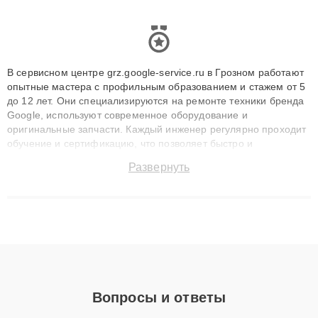
В сервисном центре grz.google-service.ru в Грозном работают
опытные мастера с профильным образованием и стажем от 5
до 12 лет. Они специализируются на ремонте техники бренда
Google, используют современное оборудование и
оригинальные запчасти. Каждый инженер регулярно проходит
обучение и сертификацию, что позволяет быстро и
точноdiagnostikировать поломки и восстанавливать технику с
Развернуть
сохранением гарантии до 3 лет. Наши мастера решают
сложные случаи: от замены матриц и материнских плат до
ремонта после залития и восстановления данных. Благодаря
высокой квалификации и ответственному подходу клиенты
получают быстрый, качественный ремонт и понятные
объяснения по результатам диагностики.
Вопросы и ответы