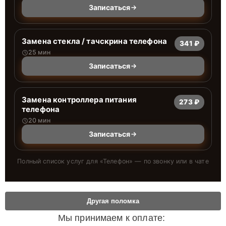
Записаться
Замена стекла / тачскрина телефона
341 ₽
25 мин
Записаться
Замена контроллера питания
273 ₽
телефона
20 мин
Записаться
Полный список услуг для «
Телефон
» — по звонку или в чате
Другая поломка
Мы принимаем к оплате: