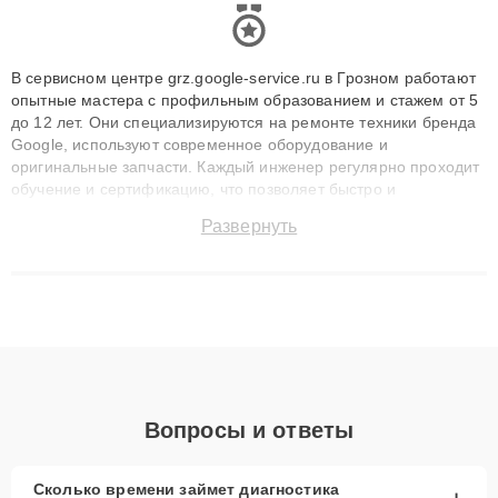
В сервисном центре grz.google-service.ru в Грозном работают
опытные мастера с профильным образованием и стажем от 5
до 12 лет. Они специализируются на ремонте техники бренда
Google, используют современное оборудование и
оригинальные запчасти. Каждый инженер регулярно проходит
обучение и сертификацию, что позволяет быстро и
точноdiagnostikировать поломки и восстанавливать технику с
Развернуть
сохранением гарантии до 3 лет. Наши мастера решают
сложные случаи: от замены матриц и материнских плат до
ремонта после залития и восстановления данных. Благодаря
высокой квалификации и ответственному подходу клиенты
получают быстрый, качественный ремонт и понятные
объяснения по результатам диагностики.
Вопросы и ответы
Сколько времени займет диагностика