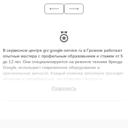
В сервисном центре grz.google-service.ru в Грозном работают
опытные мастера с профильным образованием и стажем от 5
до 12 лет. Они специализируются на ремонте техники бренда
Google, используют современное оборудование и
оригинальные запчасти. Каждый инженер регулярно проходит
обучение и сертификацию, что позволяет быстро и
точноdiagnostikировать поломки и восстанавливать технику с
Развернуть
сохранением гарантии до 3 лет. Наши мастера решают
сложные случаи: от замены матриц и материнских плат до
ремонта после залития и восстановления данных. Благодаря
высокой квалификации и ответственному подходу клиенты
получают быстрый, качественный ремонт и понятные
объяснения по результатам диагностики.